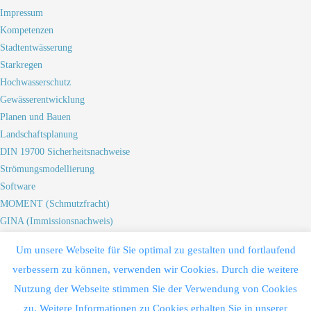
Impressum
Kompetenzen
Stadtentwässerung
Starkregen
Hochwasserschutz
Gewässerentwicklung
Planen und Bauen
Landschaftsplanung
DIN 19700 Sicherheitsnachweise
Strömungsmodellierung
Software
MOMENT (Schmutzfracht)
GINA (Immissionsnachweis)
HYBEKA (Kläranlage)
Um unsere Webseite für Sie optimal zu gestalten und fortlaufend
HYBNAT (Niederschlag-Abfluss)
verbessern zu können, verwenden wir Cookies. Durch die weitere
WASPLA (1D-Spiegellinie)
Nutzung der Webseite stimmen Sie der Verwendung von Cookies
HYDRO_AS-2D (2D-Spiegellinie)
zu. Weitere Informationen zu Cookies erhalten Sie in unserer
INKA (Kanalnetz)