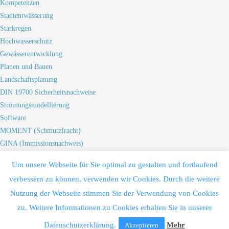
Kompetenzen
Stadtentwässerung
Starkregen
Hochwasserschutz
Gewässerentwicklung
Planen und Bauen
Landschaftsplanung
DIN 19700 Sicherheitsnachweise
Strömungsmodellierung
Software
MOMENT (Schmutzfracht)
GINA (Immissionsnachweis)
HYBEKA (Kläranlage)
Um unsere Webseite für Sie optimal zu gestalten und fortlaufend
HYBNAT (Niederschlag-Abfluss)
verbessern zu können, verwenden wir Cookies. Durch die weitere
WASPLA (1D-Spiegellinie)
Nutzung der Webseite stimmen Sie der Verwendung von Cookies
HYDRO_AS-2D (2D-Spiegellinie)
zu. Weitere Informationen zu Cookies erhalten Sie in unserer
INKA (Kanalnetz)
Jobs
Datenschutzerklärung.
Mehr
Akzeptieren