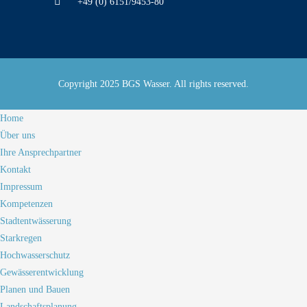
+49 (0) 6151/9453-80
Copyright 2025 BGS Wasser. All rights reserved.
Home
Über uns
Ihre Ansprechpartner
Kontakt
Impressum
Kompetenzen
Stadtentwässerung
Starkregen
Hochwasserschutz
Gewässerentwicklung
Planen und Bauen
Landschaftsplanung