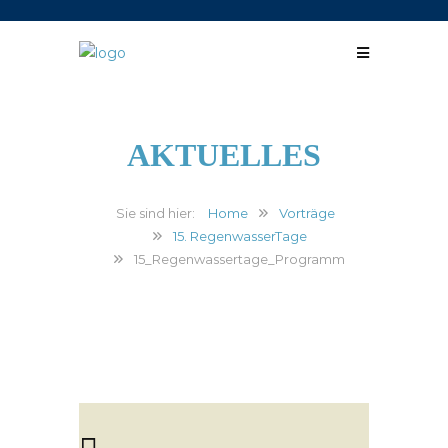
AKTUELLES
Home
Vorträge
15. RegenwasserTage
15_Regenwassertage_Programm