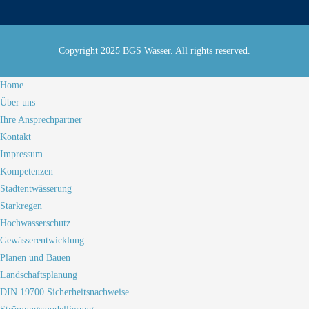
Copyright 2025 BGS Wasser. All rights reserved.
Home
Über uns
Ihre Ansprechpartner
Kontakt
Impressum
Kompetenzen
Stadtentwässerung
Starkregen
Hochwasserschutz
Gewässerentwicklung
Planen und Bauen
Landschaftsplanung
DIN 19700 Sicherheitsnachweise