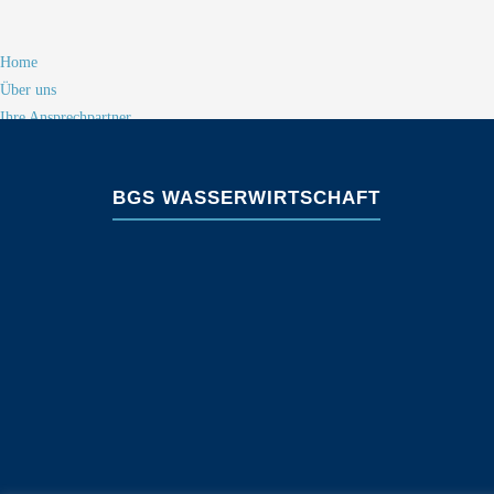
Home
Über uns
Ihre Ansprechpartner
Kontakt
Impressum
BGS WASSERWIRTSCHAFT
Kompetenzen
Stadtentwässerung
Starkregen
Hochwasserschutz
Gewässerentwicklung
Planen und Bauen
Landschaftsplanung
DIN 19700 Sicherheitsnachweise
Strömungsmodellierung
Software
MOMENT (Schmutzfracht)