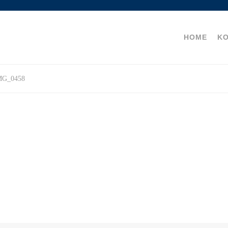
HOME
K
MG_0458