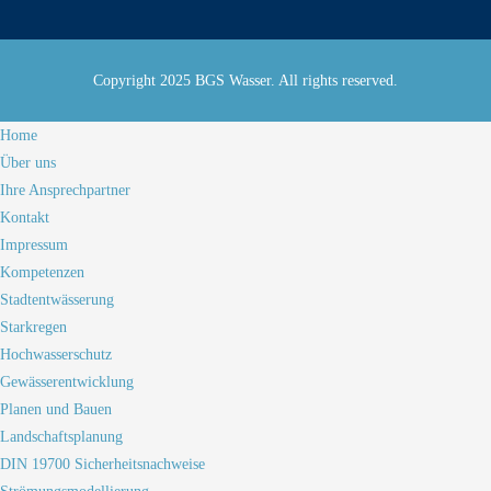
Copyright 2025 BGS Wasser. All rights reserved.
Home
Über uns
Ihre Ansprechpartner
Kontakt
Impressum
Kompetenzen
Stadtentwässerung
Starkregen
Hochwasserschutz
Gewässerentwicklung
Planen und Bauen
Landschaftsplanung
DIN 19700 Sicherheitsnachweise