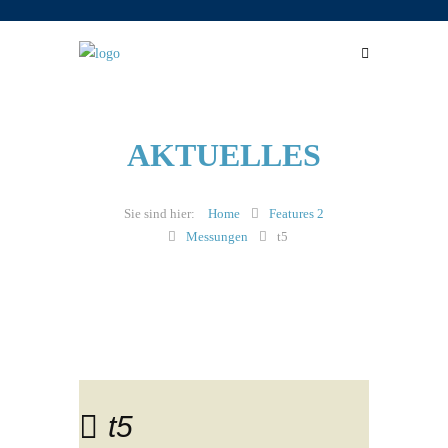
AKTUELLES
Home
Features 2
Messungen
t5
t5