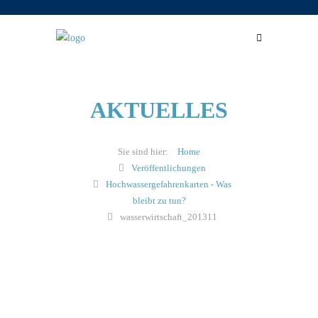
AKTUELLES
Home
Veröffentlichungen
Hochwassergefahrenkarten - Was
bleibt zu tun?
wasserwirtschaft_201311