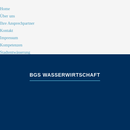
Home
Über uns
Ihre Ansprechpartner
Kontakt
Impressum
Kompetenzen
Stadtentwässerung
Starkregen
Hochwasserschutz
Gewässerentwicklung
BGS WASSERWIRTSCHAFT
Planen und Bauen
Landschaftsplanung
DIN 19700 Sicherheitsnachweise
Strömungsmodellierung
Software
MOMENT (Schmutzfracht)
GINA (Immissionsnachweis)