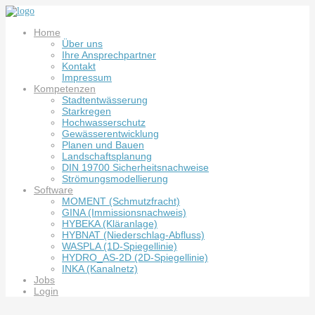
Home
Über uns
Ihre Ansprechpartner
Kontakt
Impressum
Kompetenzen
Stadtentwässerung
Starkregen
Hochwasserschutz
Gewässerentwicklung
Planen und Bauen
Landschaftsplanung
DIN 19700 Sicherheitsnachweise
Strömungsmodellierung
Software
MOMENT (Schmutzfracht)
GINA (Immissionsnachweis)
HYBEKA (Kläranlage)
HYBNAT (Niederschlag-Abfluss)
WASPLA (1D-Spiegellinie)
HYDRO_AS-2D (2D-Spiegellinie)
INKA (Kanalnetz)
Jobs
Login