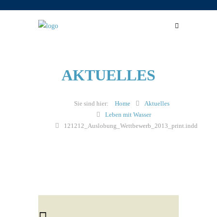
AKTUELLES
Home
Aktuelles
Leben mit Wasser
121212_Auslobung_Wettbewerb_2013_print.indd